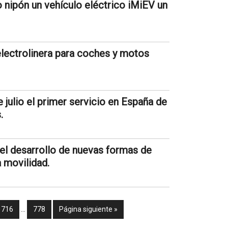
o nipón un vehículo eléctrico iMiEV un
electrolinera para coches y motos
 julio el primer servicio en España de
.
el desarrollo de nuevas formas de
a movilidad.
716
…
778
Página siguiente »