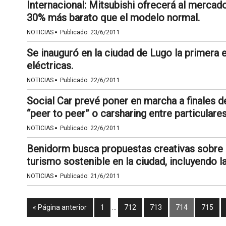
Internacional: Mitsubishi ofrecerá al mercad
30% más barato que el modelo normal.
·
NOTICIAS
Publicado:
23/6/2011
Se inauguró en la ciudad de Lugo la primera 
eléctricas.
·
NOTICIAS
Publicado:
22/6/2011
Social Car prevé poner en marcha a finales de
“peer to peer” o carsharing entre particulares
·
NOTICIAS
Publicado:
22/6/2011
Benidorm busca propuestas creativas sobre 
turismo sostenible en la ciudad, incluyendo l
·
NOTICIAS
Publicado:
21/6/2011
« Página anterior
1
…
712
713
714
715