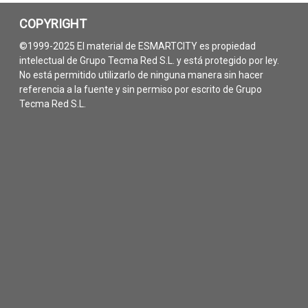
COPYRIGHT
©1999-2025 El material de ESMARTCITY es propiedad
intelectual de Grupo Tecma Red S.L. y está protegido por ley.
No está permitido utilizarlo de ninguna manera sin hacer
referencia a la fuente y sin permiso por escrito de Grupo
Tecma Red S.L.