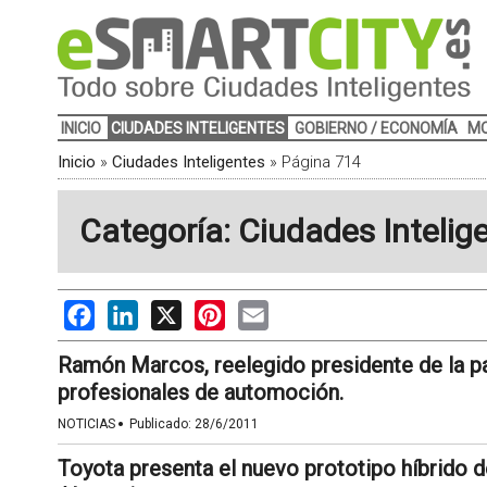
INICIO
CIUDADES INTELIGENTES
GOBIERNO / ECONOMÍA
MO
Inicio
»
Ciudades Inteligentes
»
Página 714
Categoría: Ciudades Intelig
Facebook
LinkedIn
X
Pinterest
Email
Ramón Marcos, reelegido presidente de la p
profesionales de automoción.
·
NOTICIAS
Publicado:
28/6/2011
Toyota presenta el nuevo prototipo híbrido