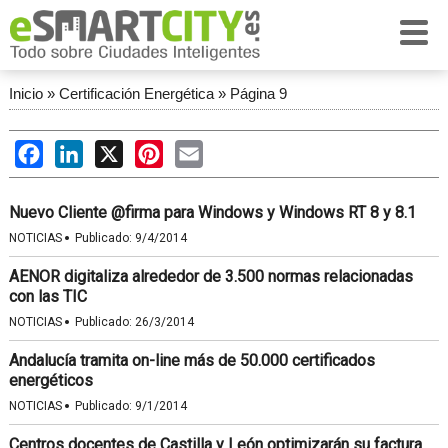
Inicio
»
Certificación Energética
»
Página 9
Facebook
LinkedIn
X
Pinterest
Email
Nuevo Cliente @firma para Windows y Windows RT 8 y 8.1
·
NOTICIAS
Publicado:
9/4/2014
AENOR digitaliza alrededor de 3.500 normas relacionadas
con las TIC
·
NOTICIAS
Publicado:
26/3/2014
Andalucía tramita on-line más de 50.000 certificados
energéticos
·
NOTICIAS
Publicado:
9/1/2014
Centros docentes de Castilla y León optimizarán su factura