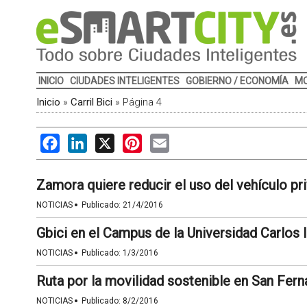
INICIO
CIUDADES INTELIGENTES
GOBIERNO / ECONOMÍA
MO
Inicio
»
Carril Bici
»
Página 4
Facebook
LinkedIn
X
Pinterest
Email
Zamora quiere reducir el uso del vehículo pri
·
NOTICIAS
Publicado:
21/4/2016
Gbici en el Campus de la Universidad Carlos I
·
NOTICIAS
Publicado:
1/3/2016
Ruta por la movilidad sostenible en San Fer
·
NOTICIAS
Publicado:
8/2/2016