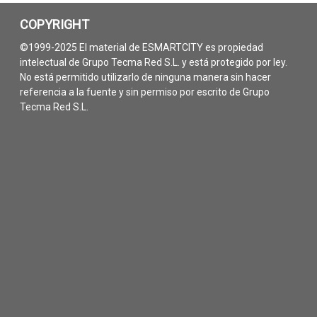
COPYRIGHT
©1999-2025 El material de ESMARTCITY es propiedad
intelectual de Grupo Tecma Red S.L. y está protegido por ley.
No está permitido utilizarlo de ninguna manera sin hacer
referencia a la fuente y sin permiso por escrito de Grupo
Tecma Red S.L.