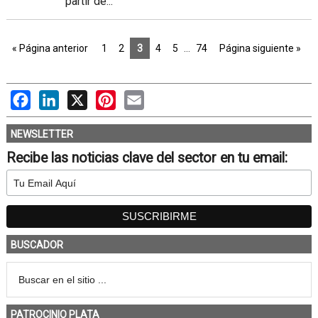
partir de...
« Página anterior
1
2
3
4
5
…
74
Página siguiente »
Facebook
LinkedIn
X
Pinterest
Email
NEWSLETTER
Recibe las noticias clave del sector en tu email:
BUSCADOR
PATROCINIO PLATA