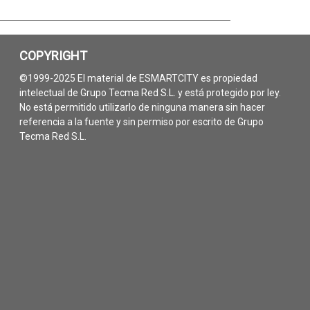
COPYRIGHT
©1999-2025 El material de ESMARTCITY es propiedad
intelectual de Grupo Tecma Red S.L. y está protegido por ley.
No está permitido utilizarlo de ninguna manera sin hacer
referencia a la fuente y sin permiso por escrito de Grupo
Tecma Red S.L.