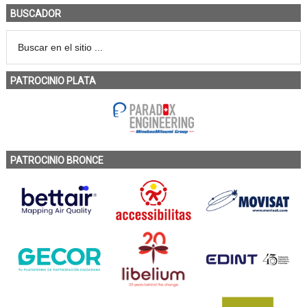
BUSCADOR
PATROCINIO PLATA
PATROCINIO BRONCE