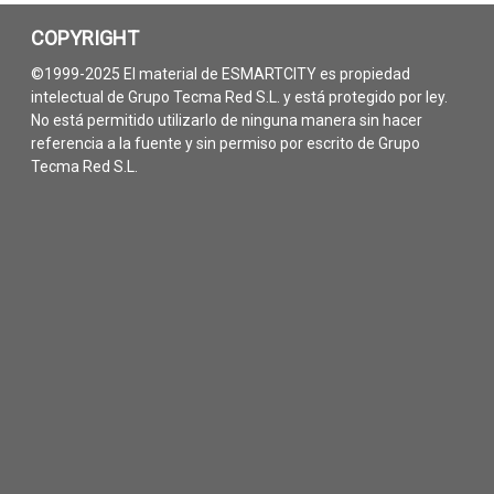
COPYRIGHT
©1999-2025 El material de ESMARTCITY es propiedad
intelectual de Grupo Tecma Red S.L. y está protegido por ley.
No está permitido utilizarlo de ninguna manera sin hacer
referencia a la fuente y sin permiso por escrito de Grupo
Tecma Red S.L.