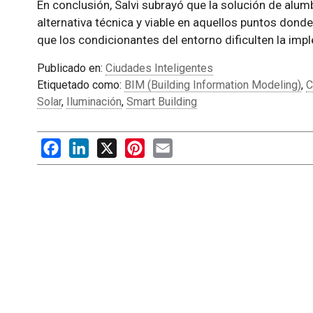
En conclusión, Salvi subrayó que la solución de alu
alternativa técnica y viable en aquellos puntos dond
que los condicionantes del entorno dificulten la im
Publicado en:
Ciudades Inteligentes
Etiquetado como:
BIM (Building Information Modeling)
,
C
Solar
,
Iluminación
,
Smart Building
Facebook
LinkedIn
X
Pinterest
Email