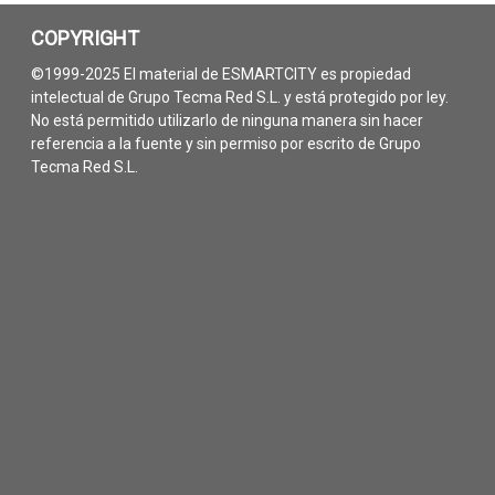
COPYRIGHT
©1999-2025 El material de ESMARTCITY es propiedad
intelectual de Grupo Tecma Red S.L. y está protegido por ley.
No está permitido utilizarlo de ninguna manera sin hacer
referencia a la fuente y sin permiso por escrito de Grupo
Tecma Red S.L.