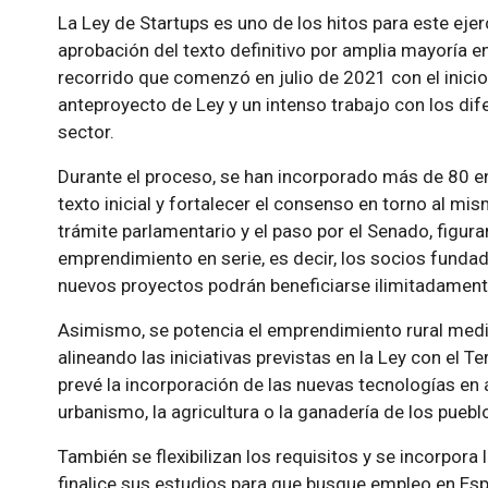
La Ley de Startups es uno de los hitos para este eje
aprobación del texto definitivo por amplia mayoría e
recorrido que comenzó en julio de 2021 con el inicio
anteproyecto de Ley y un intenso trabajo con los di
sector.
Durante el proceso, se han incorporado más de 80 e
texto inicial y fortalecer el consenso en torno al mi
trámite parlamentario y el paso por el Senado, figur
emprendimiento en serie, es decir, los socios fund
nuevos proyectos podrán beneficiarse ilimitadamente
Asimismo, se potencia el emprendimiento rural media
alineando las iniciativas previstas en la Ley con el Te
prevé la incorporación de las nuevas tecnologías en
urbanismo, la agricultura o la ganadería de los puebl
También se flexibilizan los requisitos y se incorpora 
finalice sus estudios para que busque empleo en Esp