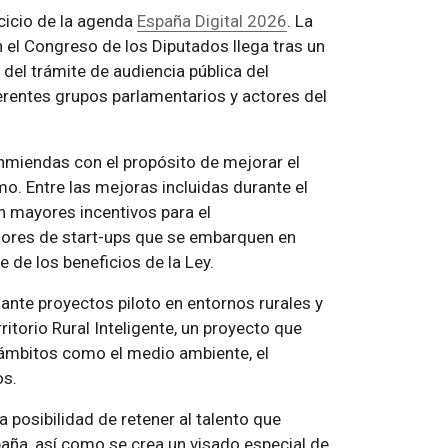
rcicio de la agenda
España Digital 2026
. La
n el Congreso de los Diputados llega tras un
 del trámite de audiencia pública del
ferentes grupos parlamentarios y actores del
nmiendas con el propósito de mejorar el
smo. Entre las mejoras incluidas durante el
an mayores incentivos para el
adores de start-ups que se embarquen en
 de los beneficios de la Ley.
nte proyectos piloto en entornos rurales y
rritorio Rural Inteligente, un proyecto que
 ámbitos como el medio ambiente, el
os.
la posibilidad de retener al talento que
aña, así como se crea un visado especial de