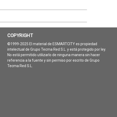
COPYRIGHT
©1999-2025 El material de ESMARTCITY es propiedad
intelectual de Grupo Tecma Red S.L. y está protegido por ley.
No está permitido utilizarlo de ninguna manera sin hacer
referencia a la fuente y sin permiso por escrito de Grupo
Tecma Red S.L.