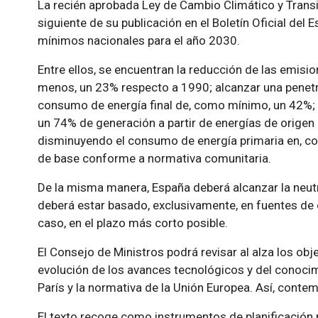
La recién aprobada Ley de Cambio Climático y Transic
siguiente de su publicación en el Boletín Oficial del 
mínimos nacionales para el año 2030.
Entre ellos, se encuentran la reducción de las emisi
menos, un 23% respecto a 1990; alcanzar una penetr
consumo de energía final de, como mínimo, un 42%; l
un 74% de generación a partir de energías de origen 
disminuyendo el consumo de energía primaria en, co
de base conforme a normativa comunitaria.
De la misma manera, España deberá alcanzar la neutra
deberá estar basado, exclusivamente, en fuentes de 
caso, en el plazo más corto posible.
El Consejo de Ministros podrá revisar al alza los obj
evolución de los avances tecnológicos y del conocimi
París y la normativa de la Unión Europea. Así, conte
El texto recoge como instrumentos de planificación p