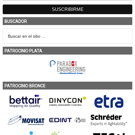
BUSCADOR
PATROCINIO PLATA
PATROCINIO BRONCE