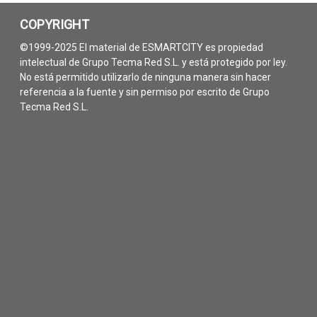
COPYRIGHT
©1999-2025 El material de ESMARTCITY es propiedad
intelectual de Grupo Tecma Red S.L. y está protegido por ley.
No está permitido utilizarlo de ninguna manera sin hacer
referencia a la fuente y sin permiso por escrito de Grupo
Tecma Red S.L.