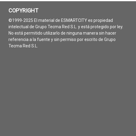
COPYRIGHT
©1999-2025 El material de ESMARTCITY es propiedad
intelectual de Grupo Tecma Red S.L. y está protegido por ley.
No está permitido utilizarlo de ninguna manera sin hacer
referencia a la fuente y sin permiso por escrito de Grupo
Tecma Red S.L.