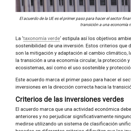
El acuerdo de la UE es el primer paso para hacer el sector finan
transición a una economía 
La ‘
taxonomía verde
‘ estipula así los objetivos ambi
sostenibilidad de una inversión. Estos criterios que
son la mitigación y adaptación al cambio climático, l
la transición a una economía circular, la protección y
ecosistemas, así como el uso sostenible y protecció
Este acuerdo marca el primer paso para hacer el sect
inversiones en la dirección correcta hacia la transi
Criterios de las inversiones verdes
El acuerdo marca que una actividad económica deber
anteriores y no perjudicar significativamente ningun
medirse utilizando un sistema de clasificación unifi
basadas en diferentes criterios dificultan que los in