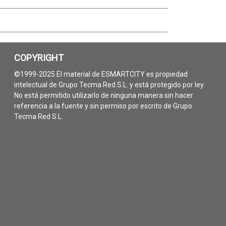
COPYRIGHT
©1999-2025 El material de ESMARTCITY es propiedad
intelectual de Grupo Tecma Red S.L. y está protegido por ley.
No está permitido utilizarlo de ninguna manera sin hacer
referencia a la fuente y sin permiso por escrito de Grupo
Tecma Red S.L.