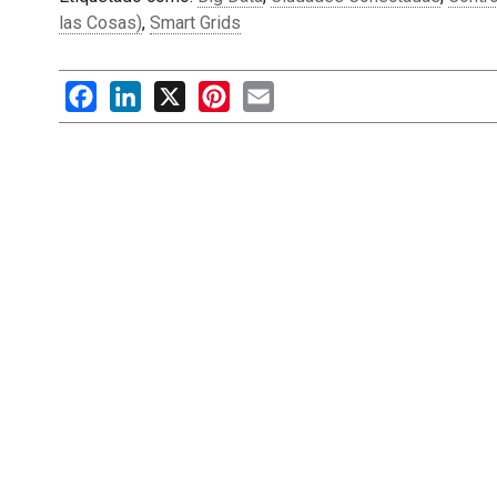
las Cosas)
,
Smart Grids
Facebook
LinkedIn
X
Pinterest
Email