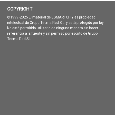
COPYRIGHT
©1999-2025 El material de ESMARTCITY es propiedad
intelectual de Grupo Tecma Red S.L. y está protegido por ley.
No está permitido utilizarlo de ninguna manera sin hacer
referencia a la fuente y sin permiso por escrito de Grupo
Tecma Red S.L.