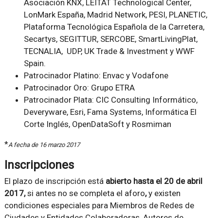
Asociación KNX, LEITAT Technological Center,
LonMark España, Madrid Network, PESI, PLANETIC,
Plataforma Tecnológica Española de la Carretera,
Secartys, SEGITTUR, SERCOBE, SmartLivingPlat,
TECNALIA, UDP, UK Trade & Investment y WWF
Spain.
Patrocinador Platino
: Envac y Vodafone
Patrocinador Oro
: Grupo ETRA
Patrocinador Plata
: CIC Consulting Informático,
Deveryware, Esri, Fama Systems, Informática El
Corte Inglés, OpenDataSoft y Rosmiman
*
A fecha de 16 marzo 2017
Inscripciones
El plazo de inscripción está
abierto hasta el 20 de abril
2017,
si antes no se completa el aforo
,
y existen
condiciones especiales para Miembros de Redes de
Ciudades y Entidades Colaboradoras, Autores de