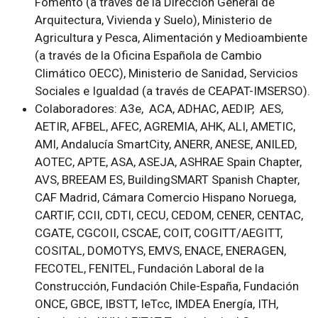
Fomento (a través de la Dirección General de
Arquitectura, Vivienda y Suelo), Ministerio de
Agricultura y Pesca, Alimentación y Medioambiente
(a través de la Oficina Española de Cambio
Climático OECC), Ministerio de Sanidad, Servicios
Sociales e Igualdad (a través de CEAPAT-IMSERSO).
Colaboradores
: A3e, ACA, ADHAC, AEDIP, AES,
AETIR, AFBEL, AFEC, AGREMIA, AHK, ALI, AMETIC,
AMI, Andalucía SmartCity, ANERR, ANESE, ANILED,
AOTEC, APTE, ASA, ASEJA, ASHRAE Spain Chapter,
AVS, BREEAM ES, BuildingSMART Spanish Chapter,
CAF Madrid, Cámara Comercio Hispano Noruega,
CARTIF, CCII, CDTI, CECU, CEDOM, CENER, CENTAC,
CGATE, CGCOII, CSCAE, COIT, COGITT/AEGITT,
COSITAL, DOMOTYS, EMVS, ENACE, ENERAGEN,
FECOTEL, FENITEL, Fundación Laboral de la
Construcción, Fundación Chile-España, Fundación
ONCE, GBCE, IBSTT, IeTcc, IMDEA Energía, ITH,