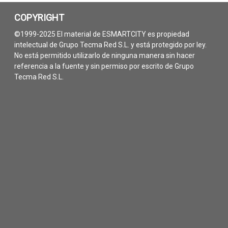
COPYRIGHT
©1999-2025 El material de ESMARTCITY es propiedad
intelectual de Grupo Tecma Red S.L. y está protegido por ley.
No está permitido utilizarlo de ninguna manera sin hacer
referencia a la fuente y sin permiso por escrito de Grupo
Tecma Red S.L.