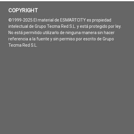
COPYRIGHT
©1999-2025 El material de ESMARTCITY es propiedad
intelectual de Grupo Tecma Red S.L. y está protegido por ley.
No está permitido utilizarlo de ninguna manera sin hacer
referencia a la fuente y sin permiso por escrito de Grupo
Tecma Red S.L.