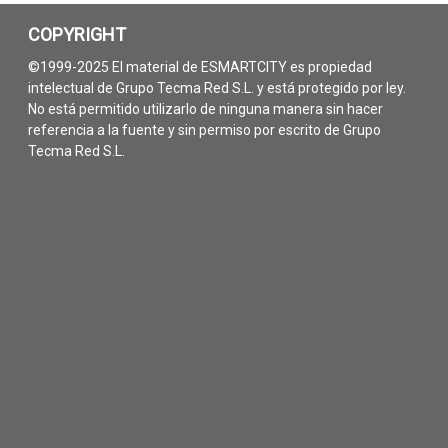
COPYRIGHT
©1999-2025 El material de ESMARTCITY es propiedad
intelectual de Grupo Tecma Red S.L. y está protegido por ley.
No está permitido utilizarlo de ninguna manera sin hacer
referencia a la fuente y sin permiso por escrito de Grupo
Tecma Red S.L.