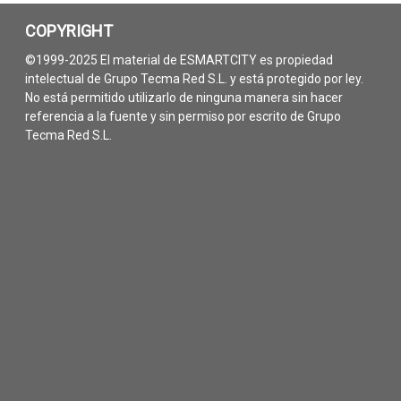
COPYRIGHT
©1999-2025 El material de ESMARTCITY es propiedad
intelectual de Grupo Tecma Red S.L. y está protegido por ley.
No está permitido utilizarlo de ninguna manera sin hacer
referencia a la fuente y sin permiso por escrito de Grupo
Tecma Red S.L.