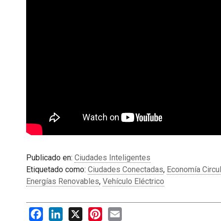
Publicado en:
Ciudades Inteligentes
Etiquetado como:
Ciudades Conectadas
,
Economía Circul
Energías Renovables
,
Vehículo Eléctrico
Facebook
LinkedIn
X
Pinterest
Email