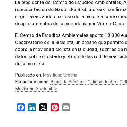
La presidenta del Centro de Estudios Ambientales, A
representación de Gasteizko Bizikleteroak, han firm
seguir avanzando en el uso de la bicicleta como med
desplazamientos de la ciudadanía por Vitoria-Gastei
El Centro de Estudios Ambientales aporta 18.000 eur
Observatorio de la Bicicleta, un órgano que permite 
sobre la movilidad ciclista en la ciudad, además de r
datos sobre el estado y el uso de las red de vías cicl
de la bicicleta.
Publicado en:
Movilidad Urbana
Etiquetado como:
Bicicleta Eléctrica
,
Calidad de Aire
,
Cal
Movilidad Sostenible
Facebook
LinkedIn
X
Pinterest
Email