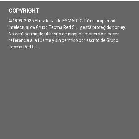
COPYRIGHT
©1999-2025 El material de ESMARTCITY es propiedad
intelectual de Grupo Tecma Red S.L. y está protegido por ley.
No está permitido utilizarlo de ninguna manera sin hacer
referencia a la fuente y sin permiso por escrito de Grupo
Tecma Red S.L.