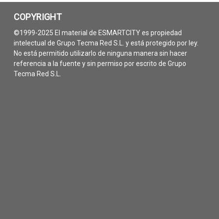
COPYRIGHT
©1999-2025 El material de ESMARTCITY es propiedad
intelectual de Grupo Tecma Red S.L. y está protegido por ley.
No está permitido utilizarlo de ninguna manera sin hacer
referencia a la fuente y sin permiso por escrito de Grupo
Tecma Red S.L.