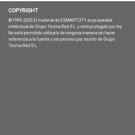
COPYRIGHT
©1999-2025 El material de ESMARTCITY es propiedad
intelectual de Grupo Tecma Red S.L. y está protegido por ley.
No está permitido utilizarlo de ninguna manera sin hacer
referencia a la fuente y sin permiso por escrito de Grupo
Tecma Red S.L.