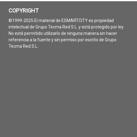
COPYRIGHT
©1999-2025 El material de ESMARTCITY es propiedad
intelectual de Grupo Tecma Red S.L. y está protegido por ley.
No está permitido utilizarlo de ninguna manera sin hacer
referencia a la fuente y sin permiso por escrito de Grupo
Tecma Red S.L.