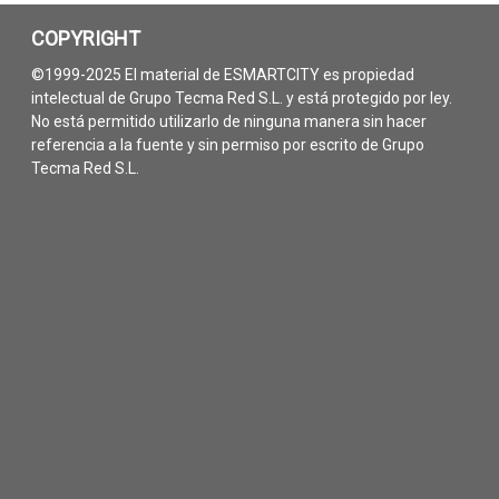
COPYRIGHT
©1999-2025 El material de ESMARTCITY es propiedad
intelectual de Grupo Tecma Red S.L. y está protegido por ley.
No está permitido utilizarlo de ninguna manera sin hacer
referencia a la fuente y sin permiso por escrito de Grupo
Tecma Red S.L.