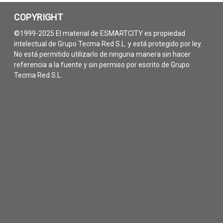
COPYRIGHT
©1999-2025 El material de ESMARTCITY es propiedad
intelectual de Grupo Tecma Red S.L. y está protegido por ley.
No está permitido utilizarlo de ninguna manera sin hacer
referencia a la fuente y sin permiso por escrito de Grupo
Tecma Red S.L.