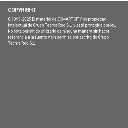
COPYRIGHT
©1999-2025 El material de ESMARTCITY es propiedad
intelectual de Grupo Tecma Red S.L. y está protegido por ley.
No está permitido utilizarlo de ninguna manera sin hacer
referencia a la fuente y sin permiso por escrito de Grupo
Tecma Red S.L.