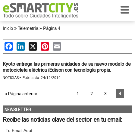
Inicio
»
Telemetría
»
Página 4
Facebook
LinkedIn
X
Pinterest
Email
Kyoto entrega las primeras unidades de su nuevo modelo de
motocicleta eléctrica iEdison con tecnología propia.
·
NOTICIAS
Publicado:
24/12/2010
« Página anterior
1
2
3
4
NEWSLETTER
Recibe las noticias clave del sector en tu email: