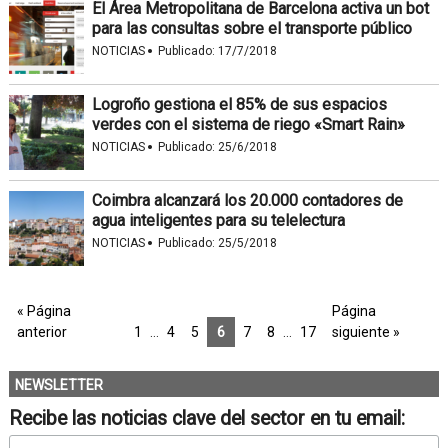
El Área Metropolitana de Barcelona activa un bot
para las consultas sobre el transporte público
·
NOTICIAS
Publicado:
17/7/2018
Logroño gestiona el 85% de sus espacios
verdes con el sistema de riego «Smart Rain»
·
NOTICIAS
Publicado:
25/6/2018
Coimbra alcanzará los 20.000 contadores de
agua inteligentes para su telelectura
·
NOTICIAS
Publicado:
25/5/2018
« Página
Página
anterior
1
…
4
5
6
7
8
…
17
siguiente »
NEWSLETTER
Recibe las noticias clave del sector en tu email: