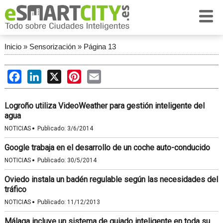
Inicio
»
Sensorización
»
Página 13
Facebook
LinkedIn
X
Pinterest
Email
Logroño utiliza VideoWeather para gestión inteligente del
agua
·
NOTICIAS
Publicado:
3/6/2014
Google trabaja en el desarrollo de un coche auto-conducido
·
NOTICIAS
Publicado:
30/5/2014
Oviedo instala un badén regulable según las necesidades del
tráfico
·
NOTICIAS
Publicado:
11/12/2013
Málaga incluye un sistema de guiado inteligente en toda su