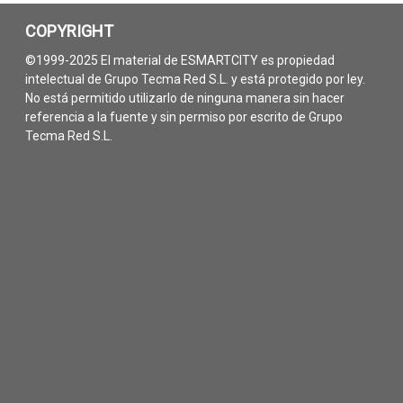
COPYRIGHT
©1999-2025 El material de ESMARTCITY es propiedad
intelectual de Grupo Tecma Red S.L. y está protegido por ley.
No está permitido utilizarlo de ninguna manera sin hacer
referencia a la fuente y sin permiso por escrito de Grupo
Tecma Red S.L.