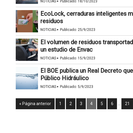
·
NOTICIAS
Publicado:
18/10/2023
EcoLock, cerraduras inteligentes 
residuos
·
NOTICIAS
Publicado:
25/9/2023
El volumen de residuos transporta
un estudio de Envac
·
NOTICIAS
Publicado:
15/9/2023
El BOE publica un Real Decreto qu
Público Hidráulico
·
NOTICIAS
Publicado:
5/9/2023
« Página anterior
1
2
3
4
5
6
…
21