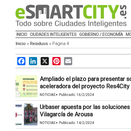
INICIO
CIUDADES INTELIGENTES
GOBIERNO / ECONOMÍA
MO
Inicio
»
Residuos
»
Página 4
Facebook
LinkedIn
X
Pinterest
Email
Ampliado el plazo para presentar s
aceleradora del proyecto Res4City
·
NOTICIAS
Publicado:
16/2/2024
Urbaser apuesta por las solucione
Vilagarcía de Arousa
·
NOTICIAS
Publicado:
14/2/2024