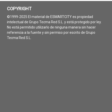
COPYRIGHT
©1999-2025 El material de ESMARTCITY es propiedad
intelectual de Grupo Tecma Red S.L. y está protegido por ley.
No está permitido utilizarlo de ninguna manera sin hacer
referencia a la fuente y sin permiso por escrito de Grupo
Tecma Red S.L.