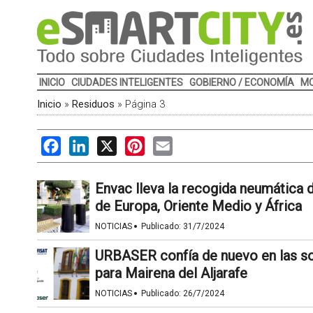
INICIO
CIUDADES INTELIGENTES
GOBIERNO / ECONOMÍA
MO
Inicio
»
Residuos
»
Página 3
Facebook
LinkedIn
X
Pinterest
Email
Envac lleva la recogida neumática d
de Europa, Oriente Medio y África
·
NOTICIAS
Publicado:
31/7/2024
URBASER confía de nuevo en las s
para Mairena del Aljarafe
·
NOTICIAS
Publicado:
26/7/2024