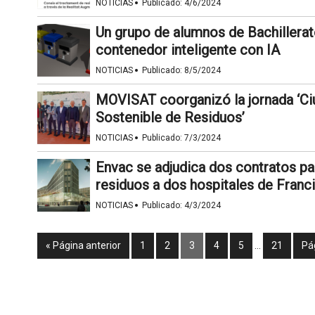
·
NOTICIAS
Publicado:
4/6/2024
Un grupo de alumnos de Bachillerat
contenedor inteligente con IA
·
NOTICIAS
Publicado:
8/5/2024
MOVISAT coorganizó la jornada ‘Ciu
Sostenible de Residuos’
·
NOTICIAS
Publicado:
7/3/2024
Envac se adjudica dos contratos pa
residuos a dos hospitales de Franc
·
NOTICIAS
Publicado:
4/3/2024
« Página anterior
1
2
3
4
5
…
21
Pá