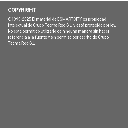
COPYRIGHT
©1999-2025 El material de ESMARTCITY es propiedad
intelectual de Grupo Tecma Red S.L. y está protegido por ley.
No está permitido utilizarlo de ninguna manera sin hacer
referencia a la fuente y sin permiso por escrito de Grupo
Tecma Red S.L.