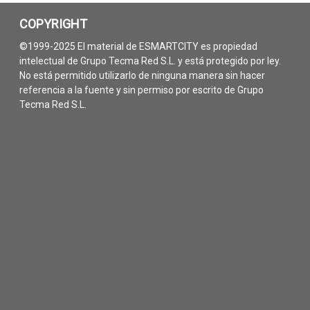
COPYRIGHT
©1999-2025 El material de ESMARTCITY es propiedad
intelectual de Grupo Tecma Red S.L. y está protegido por ley.
No está permitido utilizarlo de ninguna manera sin hacer
referencia a la fuente y sin permiso por escrito de Grupo
Tecma Red S.L.