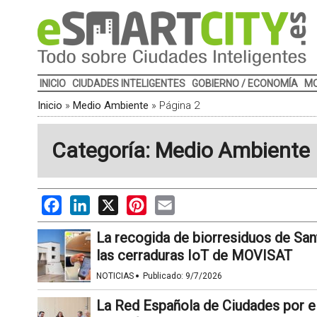
INICIO
CIUDADES INTELIGENTES
GOBIERNO / ECONOMÍA
MO
Inicio
»
Medio Ambiente
»
Página 2
Categoría: Medio Ambiente
Facebook
LinkedIn
X
Pinterest
Email
La recogida de biorresiduos de Sa
las cerraduras IoT de MOVISAT
·
NOTICIAS
Publicado:
9/7/2026
La Red Española de Ciudades por el