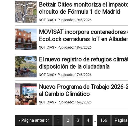
Bettair Cities monitoriza el impact
circuito de Fórmula 1 de Madrid
·
NOTICIAS
Publicado:
19/6/2026
MOVISAT incorpora contenedores d
EcoLock cerraduras IoT en Albudei
·
NOTICIAS
Publicado:
18/6/2026
El nuevo registro de refugios clim
disposición de la ciudadanía
·
NOTICIAS
Publicado:
17/6/2026
Nuevo Programa de Trabajo 2026-2
al Cambio Climático
·
NOTICIAS
Publicado:
16/6/2026
« Página anterior
1
2
3
4
…
166
Página 