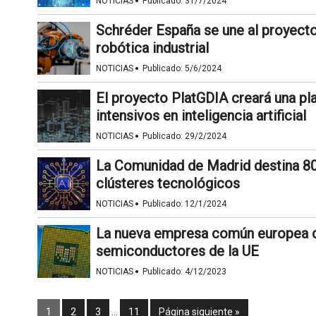
·
NOTICIAS
Publicado:
31/7/2024
Schréder España se une al proyecto 
robótica industrial
·
NOTICIAS
Publicado:
5/6/2024
El proyecto PlatGDIA creará una pl
intensivos en inteligencia artificial
·
NOTICIAS
Publicado:
29/2/2024
La Comunidad de Madrid destina 80
clústeres tecnológicos
·
NOTICIAS
Publicado:
12/1/2024
La nueva empresa común europea de
semiconductores de la UE
·
NOTICIAS
Publicado:
4/12/2023
1
2
3
…
11
Página siguiente »