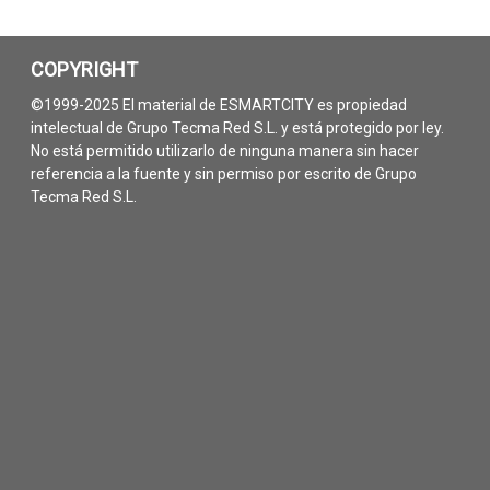
COPYRIGHT
©1999-2025 El material de ESMARTCITY es propiedad
intelectual de Grupo Tecma Red S.L. y está protegido por ley.
No está permitido utilizarlo de ninguna manera sin hacer
referencia a la fuente y sin permiso por escrito de Grupo
Tecma Red S.L.