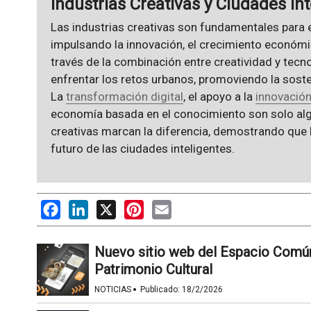
Industrias Creativas y Ciudades In
Las industrias creativas son fundamentales para e
impulsando la innovación, el crecimiento económic
través de la combinación entre creatividad y tecno
enfrentar los retos urbanos, promoviendo la soste
La
transformación digital
, el apoyo a la
innovación
economía basada en el conocimiento son solo alg
creativas marcan la diferencia, demostrando que la
futuro de las ciudades inteligentes.
Facebook
LinkedIn
X
Pinterest
Email
Nuevo sitio web del Espacio Comú
Patrimonio Cultural
·
NOTICIAS
Publicado:
18/2/2026