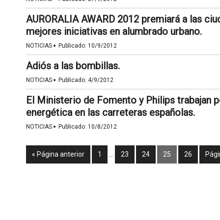
AURORALIA AWARD 2012 premiará a las ciuda
mejores iniciativas en alumbrado urbano.
·
NOTICIAS
Publicado:
10/9/2012
Adiós a las bombillas.
·
NOTICIAS
Publicado:
4/9/2012
El Ministerio de Fomento y Philips trabajan po
energética en las carreteras españolas.
·
NOTICIAS
Publicado:
10/8/2012
« Página anterior
1
…
23
24
25
26
Pági