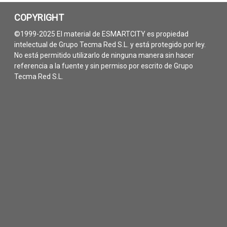
COPYRIGHT
©1999-2025 El material de ESMARTCITY es propiedad
intelectual de Grupo Tecma Red S.L. y está protegido por ley.
No está permitido utilizarlo de ninguna manera sin hacer
referencia a la fuente y sin permiso por escrito de Grupo
Tecma Red S.L.