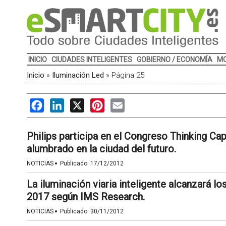
INICIO
CIUDADES INTELIGENTES
GOBIERNO / ECONOMÍA
MO
Inicio
»
Iluminación Led
»
Página 25
Facebook
LinkedIn
X
Pinterest
Email
Philips participa en el Congreso Thinking Ca
alumbrado en la ciudad del futuro.
·
NOTICIAS
Publicado:
17/12/2012
La iluminación viaria inteligente alcanzará lo
2017 según IMS Research.
·
NOTICIAS
Publicado:
30/11/2012