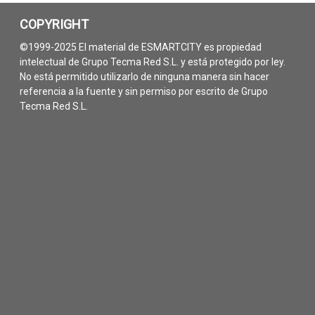
COPYRIGHT
©1999-2025 El material de ESMARTCITY es propiedad
intelectual de Grupo Tecma Red S.L. y está protegido por ley.
No está permitido utilizarlo de ninguna manera sin hacer
referencia a la fuente y sin permiso por escrito de Grupo
Tecma Red S.L.