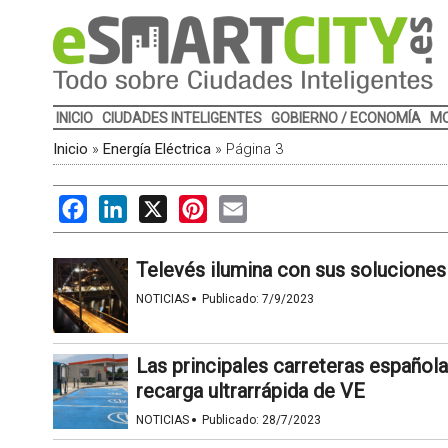
INICIO
CIUDADES INTELIGENTES
GOBIERNO / ECONOMÍA
MO
Inicio
»
Energía Eléctrica
»
Página 3
Facebook
LinkedIn
X
Pinterest
Email
Televés ilumina con sus soluciones 
·
NOTICIAS
Publicado:
7/9/2023
Las principales carreteras español
recarga ultrarrápida de VE
·
NOTICIAS
Publicado:
28/7/2023