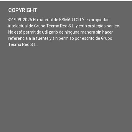
COPYRIGHT
©1999-2025 El material de ESMARTCITY es propiedad
intelectual de Grupo Tecma Red S.L. y está protegido por ley.
No está permitido utilizarlo de ninguna manera sin hacer
referencia a la fuente y sin permiso por escrito de Grupo
Tecma Red S.L.