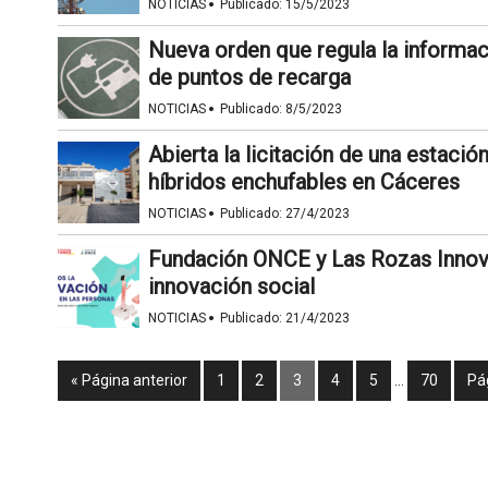
·
NOTICIAS
Publicado:
15/5/2023
Nueva orden que regula la informac
de puntos de recarga
·
NOTICIAS
Publicado:
8/5/2023
Abierta la licitación de una estació
híbridos enchufables en Cáceres
·
NOTICIAS
Publicado:
27/4/2023
Fundación ONCE y Las Rozas Innov
innovación social
·
NOTICIAS
Publicado:
21/4/2023
« Página anterior
1
2
3
4
5
…
70
Pá