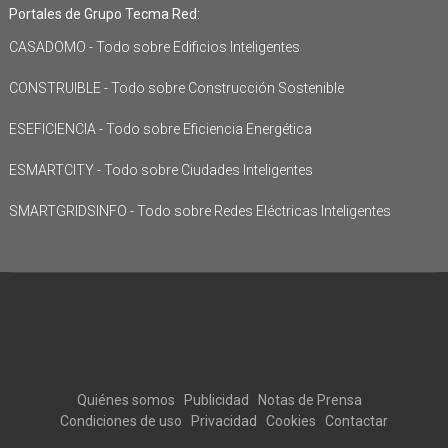
Portales de Grupo Tecma Red:
CASADOMO - Todo sobre Edificios Inteligentes
CONSTRUIBLE - Todo sobre Construcción Sostenible
ESEFICIENCIA - Todo sobre Eficiencia Energética
ESMARTCITY - Todo sobre Ciudades Inteligentes
SMARTGRIDSINFO - Todo sobre Redes Eléctricas Inteligentes
Quiénes somos
Publicidad
Notas de Prensa
Condiciones de uso
Privacidad
Cookies
Contactar