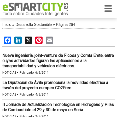
Inicio
»
Desarrollo Sostenible
»
Página 264
Facebook
LinkedIn
X
Pinterest
Email
Nueva ingeniería, joint-venture de Ficosa y Comta Emte, entre
cuyas actividades figuran las aplicaciones a la
transportabilidad y vehículos eléctricos.
·
NOTICIAS
Publicado:
6/5/2011
La Diputación de Ávila promociona la movilidad eléctrica a
través del proyecto europeo CO2Free.
·
NOTICIAS
Publicado:
4/5/2011
II Jornada de Actualización Tecnológica en Hidrógeno y Pilas
de Combustible el 29 y 30 de mayo en Soria.
·
NOTICIAS
Publicado:
2/5/2011