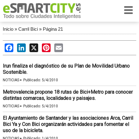
Inicio
»
Carril Bici
»
Página 21
Facebook
LinkedIn
X
Pinterest
Email
Irun finaliza el diagnóstico de su Plan de Movilidad Urbano
Sostenible.
·
NOTICIAS
Publicado:
5/4/2010
Metrovalencia propone 18 rutas de Bici+Metro para conocer
distintas comarcas, localidades y paisajes.
·
NOTICIAS
Publicado:
5/4/2010
El Ayuntamiento de Santander y las asociaciones Arca, Carril
Bici Ya y Con Bici organizarán actividades para fomentar el
uso de la bicicleta.
·
NOTICIAS
Publicado:
1/4/2010