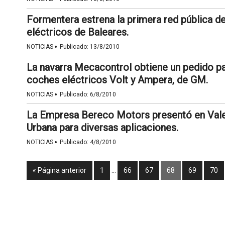
Formentera estrena la primera red pública d
eléctricos de Baleares.
·
NOTICIAS
Publicado:
13/8/2010
La navarra Mecacontrol obtiene un pedido pa
coches eléctricos Volt y Ampera, de GM.
·
NOTICIAS
Publicado:
6/8/2010
La Empresa Bereco Motors presentó en Valen
Urbana para diversas aplicaciones.
·
NOTICIAS
Publicado:
4/8/2010
« Página anterior
1
…
66
67
68
69
70