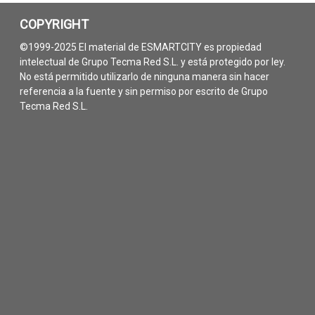
COPYRIGHT
©1999-2025 El material de ESMARTCITY es propiedad
intelectual de Grupo Tecma Red S.L. y está protegido por ley.
No está permitido utilizarlo de ninguna manera sin hacer
referencia a la fuente y sin permiso por escrito de Grupo
Tecma Red S.L.