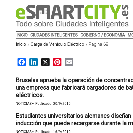
INICIO
CIUDADES INTELIGENTES
GOBIERNO / ECONOMÍA
MO
Inicio
»
Carga de Vehículo Eléctrico
»
Página 68
Facebook
LinkedIn
X
Pinterest
Email
Bruselas aprueba la operación de concentra
una empresa que fabricará cargadores de bate
eléctricos.
·
NOTICIAS
Publicado:
20/9/2010
Estudiantes universitarios alemanes diseñan
inducción que puede recargarse durante la m
·
NOTICIAS
Publicado:
16/9/2010