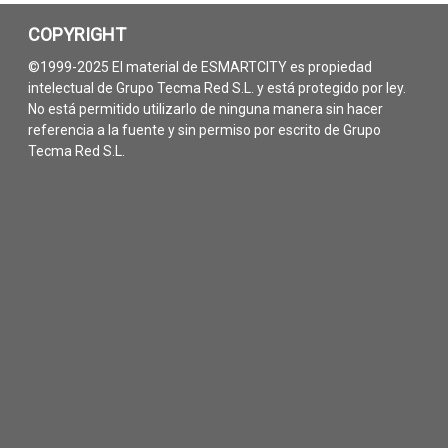
COPYRIGHT
©1999-2025 El material de ESMARTCITY es propiedad
intelectual de Grupo Tecma Red S.L. y está protegido por ley.
No está permitido utilizarlo de ninguna manera sin hacer
referencia a la fuente y sin permiso por escrito de Grupo
Tecma Red S.L.