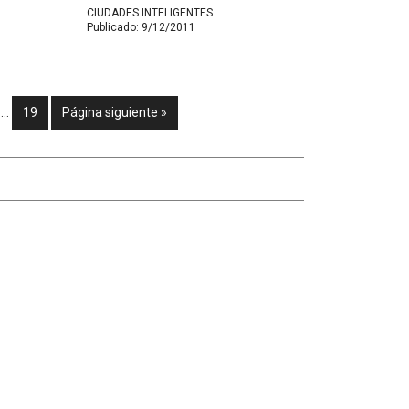
Barcelona
CIUDADES INTELIGENTES
Publicado:
9/12/2011
…
19
Página siguiente »