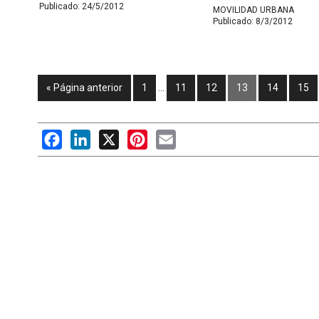
Publicado:
24/5/2012
MOVILIDAD URBANA
Publicado:
8/3/2012
« Página anterior
1
…
11
12
13
14
15
Facebook
LinkedIn
X
Pinterest
Email