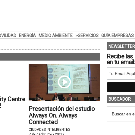
VILIDAD
ENERGÍA
MEDIO AMBIENTE
>SERVICIOS
GUÍA EMPRESAS
NEWSLETTER
Recibe las 
en tu email
ity Centre
BUSCADOR
2
Presentación del estudio
Always On. Always
Connected
CIUDADES INTELIGENTES
Publicado:
25/7/2012