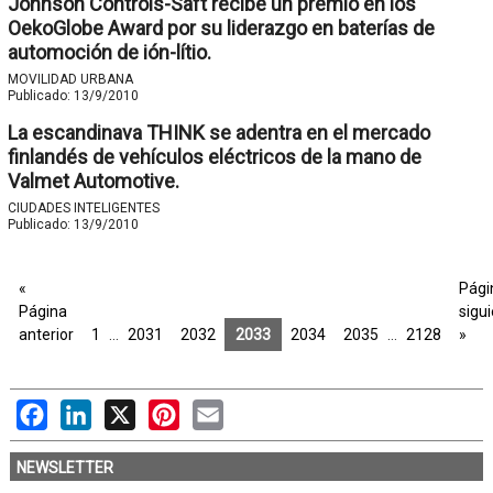
Johnson Controls-Saft recibe un premio en los
OekoGlobe Award por su liderazgo en baterías de
automoción de ión-lítio.
MOVILIDAD URBANA
Publicado:
13/9/2010
La escandinava THINK se adentra en el mercado
finlandés de vehículos eléctricos de la mano de
Valmet Automotive.
CIUDADES INTELIGENTES
Publicado:
13/9/2010
«
Pági
Página
sigu
anterior
1
…
2031
2032
2033
2034
2035
…
2128
»
Facebook
LinkedIn
X
Pinterest
Email
NEWSLETTER