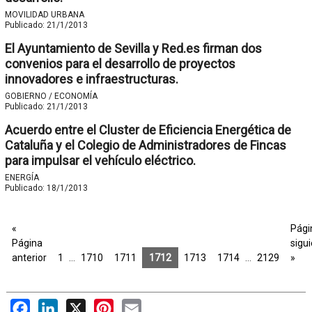
MOVILIDAD URBANA
Publicado:
21/1/2013
El Ayuntamiento de Sevilla y Red.es firman dos
convenios para el desarrollo de proyectos
innovadores e infraestructuras.
GOBIERNO / ECONOMÍA
Publicado:
21/1/2013
Acuerdo entre el Cluster de Eficiencia Energética de
Cataluña y el Colegio de Administradores de Fincas
para impulsar el vehículo eléctrico.
ENERGÍA
Publicado:
18/1/2013
«
Pági
Página
sigu
anterior
1
…
1710
1711
1712
1713
1714
…
2129
»
Facebook
LinkedIn
X
Pinterest
Email