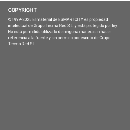
COPYRIGHT
©1999-2025 El material de ESMARTCITY es propiedad
intelectual de Grupo Tecma Red S.L. y está protegido por ley.
No está permitido utilizarlo de ninguna manera sin hacer
referencia a la fuente y sin permiso por escrito de Grupo
Tecma Red S.L.