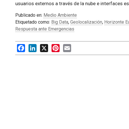
usuarios externos a través de la nube e interfaces e
Publicado en:
Medio Ambiente
Etiquetado como:
Big Data
,
Geolocalización
,
Horizonte E
Respuesta ante Emergencias
Facebook
LinkedIn
X
Pinterest
Email