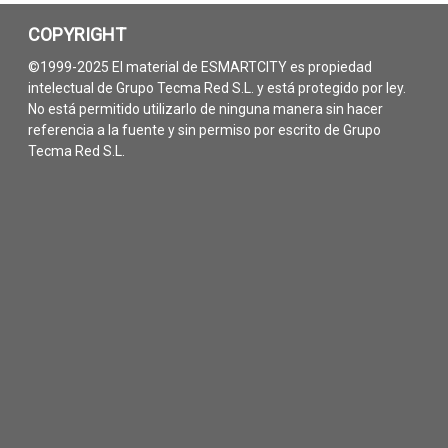
COPYRIGHT
©1999-2025 El material de ESMARTCITY es propiedad
intelectual de Grupo Tecma Red S.L. y está protegido por ley.
No está permitido utilizarlo de ninguna manera sin hacer
referencia a la fuente y sin permiso por escrito de Grupo
Tecma Red S.L.