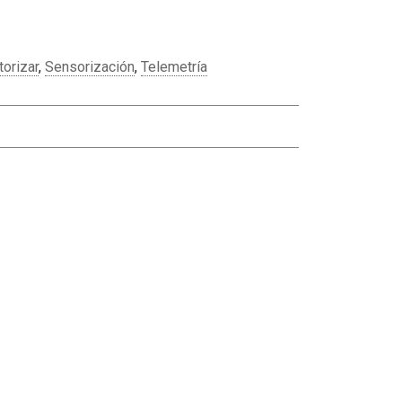
orizar
,
Sensorización
,
Telemetría