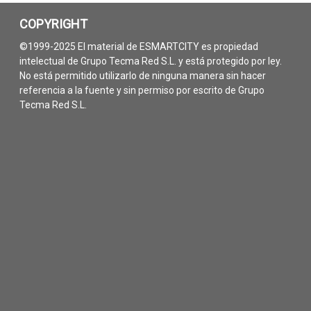
COPYRIGHT
©1999-2025 El material de ESMARTCITY es propiedad
intelectual de Grupo Tecma Red S.L. y está protegido por ley.
No está permitido utilizarlo de ninguna manera sin hacer
referencia a la fuente y sin permiso por escrito de Grupo
Tecma Red S.L.