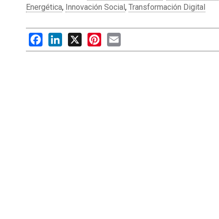
Energética
,
Innovación Social
,
Transformación Digital
Facebook
LinkedIn
X
Pinterest
Email