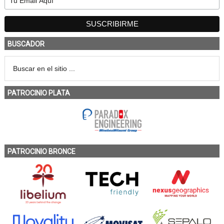
BUSCADOR
PATROCINIO PLATA
PATROCINIO BRONCE